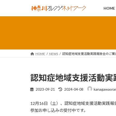
コ
ナ
HOME
ン
ビ
テ
ゲ
ン
ー
ツ
シ
へ
ョ
ス
ン
キ
に
ッ
移
HOME
NEWS
認知症地域支援活動実践報告会のご案
プ
動
認知症地域支援活動実
最
2023-09-21
2024-04-08
kanagawaora
終
更
12月16日（土）、認知症地域支援活動実践報
新
日
参加お申し込みの受付中です。
時