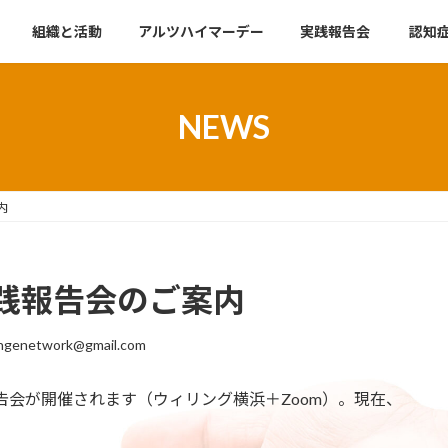
組織と活動
アルツハイマーデー
実践報告会
認知
NEWS
内
践報告会のご案内
ngenetwork@gmail.com
告会が開催されます（ウィリング横浜＋Zoom）。現在、